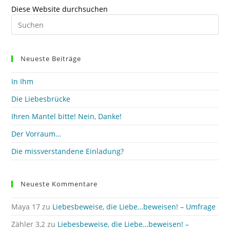
Diese Website durchsuchen
Pre
Es
to
clo
Neueste Beiträge
the
sea
In Ihm
pan
Die Liebesbrücke
Ihren Mantel bitte! Nein, Danke!
Der Vorraum…
Die missverstandene Einladung?
Neueste Kommentare
Maya 17
zu
Liebesbeweise, die Liebe…beweisen! – Umfrage
Zähler 3,2
zu
Liebesbeweise, die Liebe…beweisen! –