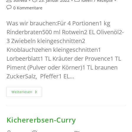
SoiNea
23. Januar 2022
Ideen
/
Rezepte
Autor:
veröffentlicht:
Kategorie:
Beitrags-
0 Kommentare
Kommentare:
Was wir brauchen:Für 4 Portionen1 kg
Rinderbraten500 ml Rotwein2 EL Olivenöl2-
3 Zwiebeln kleingeschnitten2
Knoblauchzehen kleingeschnitten1
Lorbeerblatt1 TL Kräuter der Provence1 TL
Piment (Pulver oder Körner)1 TL braunen
ZuckerSalz, Pfeffer1 EL…
Geschmorter
Weiterlesen
Braten
In
Rotweinsauce
Kichererbsen-Curry