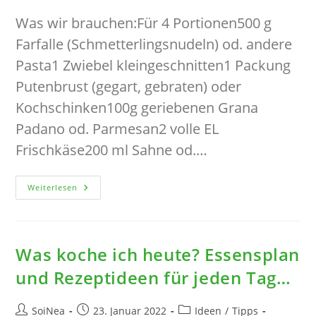
Kommentare:
Was wir brauchen:Für 4 Portionen500 g
Farfalle (Schmetterlingsnudeln) od. andere
Pasta1 Zwiebel kleingeschnitten1 Packung
Putenbrust (gegart, gebraten) oder
Kochschinken100g geriebenen Grana
Padano od. Parmesan2 volle EL
Frischkäse200 ml Sahne od.…
Pasta
Weiterlesen
Carbonara
Rosa
Was koche ich heute? Essensplan
und Rezeptideen für jeden Tag…
Beitrags-
Beitrag
Beitrags-
SoiNea
23. Januar 2022
Ideen
/
Tipps