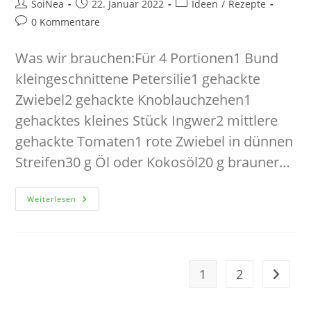
Beitrags-
Beitrag
Beitrags-
SoiNea
22. Januar 2022
Ideen
/
Rezepte
Autor:
veröffentlicht:
Kategorie:
Beitrags-
0 Kommentare
Kommentare:
Was wir brauchen:Für 4 Portionen1 Bund
kleingeschnittene Petersilie1 gehackte
Zwiebel2 gehackte Knoblauchzehen1
gehacktes kleines Stück Ingwer2 mittlere
gehackte Tomaten1 rote Zwiebel in dünnen
Streifen30 g Öl oder Kokosöl20 g brauner…
Kichererbsen-
Weiterlesen
Curry
1
2
Zur näc