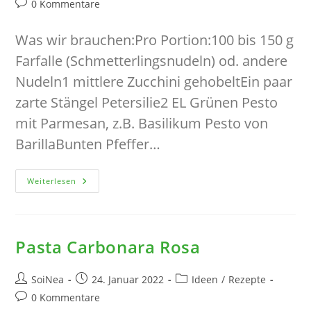
Beitrags-
0 Kommentare
Kommentare:
Was wir brauchen:Pro Portion:100 bis 150 g
Farfalle (Schmetterlingsnudeln) od. andere
Nudeln1 mittlere Zucchini gehobeltEin paar
zarte Stängel Petersilie2 EL Grünen Pesto
mit Parmesan, z.B. Basilikum Pesto von
BarillaBunten Pfeffer…
Pasta
Weiterlesen
Mit
Grünem
Pesto
Und
Gebratener
Zucchini
Pasta Carbonara Rosa
Beitrags-
Beitrag
Beitrags-
SoiNea
24. Januar 2022
Ideen
/
Rezepte
Autor:
veröffentlicht:
Kategorie:
Beitrags-
0 Kommentare