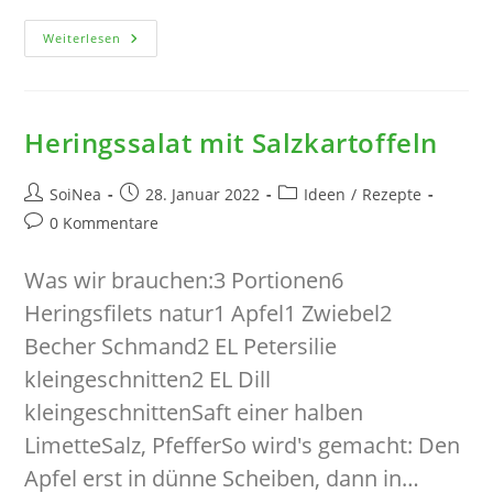
Gefüllte
Weiterlesen
Paprikas
Und
Auberginen
Mit
Kartoffelspalten
Im
Heringssalat mit Salzkartoffeln
Backofen
Beitrags-
Beitrag
Beitrags-
SoiNea
28. Januar 2022
Ideen
/
Rezepte
Autor:
veröffentlicht:
Kategorie:
Beitrags-
0 Kommentare
Kommentare:
Was wir brauchen:3 Portionen6
Heringsfilets natur1 Apfel1 Zwiebel2
Becher Schmand2 EL Petersilie
kleingeschnitten2 EL Dill
kleingeschnittenSaft einer halben
LimetteSalz, PfefferSo wird's gemacht: Den
Apfel erst in dünne Scheiben, dann in…