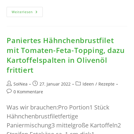
Heringssalat
Weiterlesen
Mit
Salzkartoffeln
Paniertes Hähnchenbrustfilet
mit Tomaten-Feta-Topping, dazu
Kartoffelspalten in Olivenöl
frittiert
Beitrags-
Beitrag
Beitrags-
SoiNea
27. Januar 2022
Ideen
/
Rezepte
Autor:
veröffentlicht:
Kategorie:
Beitrags-
0 Kommentare
Kommentare:
Was wir brauchen:Pro Portion1 Stück
Hähnchenbrustfiletfertige
Paniermischung3 mittelgroße Kartoffeln2