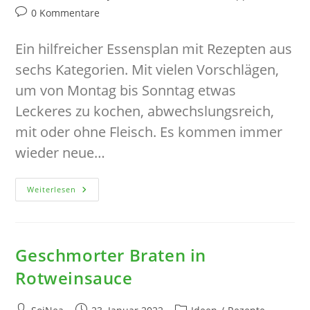
Autor:
veröffentlicht:
Kategorie:
Beitrags-
0 Kommentare
Kommentare:
Ein hilfreicher Essensplan mit Rezepten aus
sechs Kategorien. Mit vielen Vorschlägen,
um von Montag bis Sonntag etwas
Leckeres zu kochen, abwechslungsreich,
mit oder ohne Fleisch. Es kommen immer
wieder neue…
Was
Weiterlesen
Koche
Ich
Heute?
Essensplan
Und
Rezeptideen
Geschmorter Braten in
Für
Jeden
Rotweinsauce
Tag…
Beitrags-
Beitrag
Beitrags-