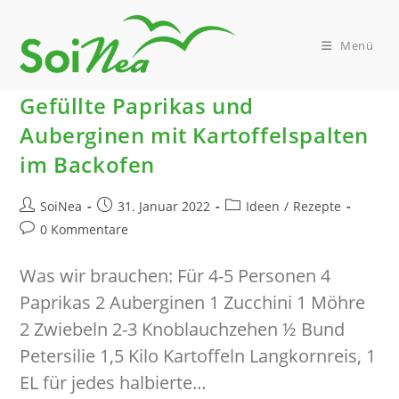
Zum
Inhalt
springen
Menü
Gefüllte Paprikas und
Auberginen mit Kartoffelspalten
im Backofen
Beitrags-
Beitrag
Beitrags-
SoiNea
31. Januar 2022
Ideen
/
Rezepte
Autor:
veröffentlicht:
Kategorie:
Beitrags-
0 Kommentare
Kommentare:
Was wir brauchen: Für 4-5 Personen 4
Paprikas 2 Auberginen 1 Zucchini 1 Möhre
2 Zwiebeln 2-3 Knoblauchzehen ½ Bund
Petersilie 1,5 Kilo Kartoffeln Langkornreis, 1
EL für jedes halbierte…