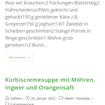
Was wir brauchen:2 Packungen Blätterteig2
Hähnchenbrustfilets gekocht und
gehackt150 g geriebener Käse z.B.
Greyerzer150 g Joghurt1 Ei1 Zwiebel in
Scheiben geschnitten2 Stange Porree in
Ringe geschnitten1 Möhre grob
gerieben1/2 Bund…
Blätterteig
Weiterlesen
Mit
Hähnchen-
Porree-
Käse-
Füllung
(griechische
Kürbiscremesuppe mit Möhren,
Kotopita)
Ingwer und Orangensaft
Beitrags-
Beitrag
Beitrags-
SoiNea
26. Januar 2022
Ideen
/
Rezepte
Autor:
veröffentlicht:
Kategorie:
Beitrags-
0 Kommentare