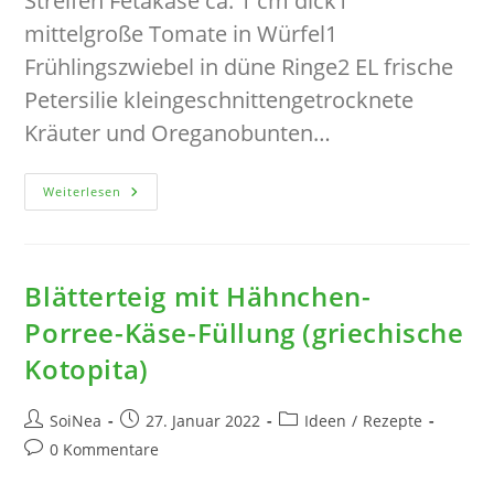
Streifen Fetakäse ca. 1 cm dick1
mittelgroße Tomate in Würfel1
Frühlingszwiebel in düne Ringe2 EL frische
Petersilie kleingeschnittengetrocknete
Kräuter und Oreganobunten…
Paniertes
Weiterlesen
Hähnchenbrustfilet
Mit
Tomaten-
Feta-
Topping,
Dazu
Blätterteig mit Hähnchen-
Kartoffelspalten
In
Porree-Käse-Füllung (griechische
Olivenöl
Frittiert
Kotopita)
Beitrags-
Beitrag
Beitrags-
SoiNea
27. Januar 2022
Ideen
/
Rezepte
Autor:
veröffentlicht:
Kategorie:
Beitrags-
0 Kommentare
Kommentare: