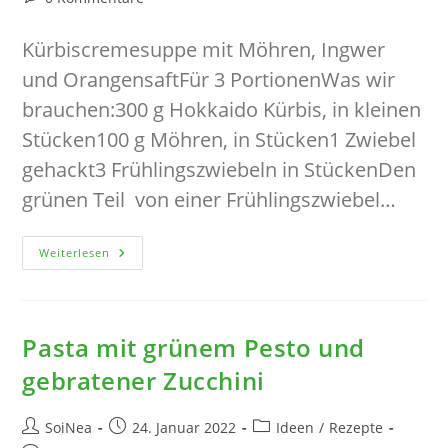
Kommentare:
Kürbiscremesuppe mit Möhren, Ingwer
und OrangensaftFür 3 PortionenWas wir
brauchen:300 g Hokkaido Kürbis, in kleinen
Stücken100 g Möhren, in Stücken1 Zwiebel
gehackt3 Frühlingszwiebeln in StückenDen
grünen Teil von einer Frühlingszwiebel…
Kürbiscremesuppe
Weiterlesen
Mit
Möhren,
Ingwer
Und
Orangensaft
Pasta mit grünem Pesto und
gebratener Zucchini
Beitrags-
Beitrag
Beitrags-
SoiNea
24. Januar 2022
Ideen
/
Rezepte
Autor:
veröffentlicht:
Kategorie: