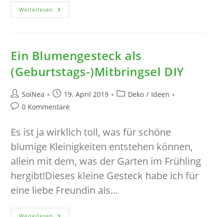
Advent,
Weiterlesen
Advent…
Lichterdeko
DIY
Ein Blumengesteck als
(Geburtstags-)Mitbringsel DIY
Beitrags-
Beitrag
Beitrags-
SoiNea
19. April 2019
Deko
/
Ideen
Autor:
veröffentlicht:
Kategorie:
Beitrags-
0 Kommentare
Kommentare:
Es ist ja wirklich toll, was für schöne
blumige Kleinigkeiten entstehen können,
allein mit dem, was der Garten im Frühling
hergibt!Dieses kleine Gesteck habe ich für
eine liebe Freundin als…
Ein
Weiterlesen