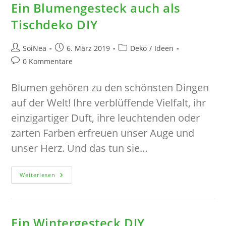
Ein Blumengesteck auch als
Tischdeko DIY
Beitrags-
Beitrag
Beitrags-
SoiNea
6. März 2019
Deko
/
Ideen
Autor:
veröffentlicht:
Kategorie:
Beitrags-
0 Kommentare
Kommentare:
Blumen gehören zu den schönsten Dingen
auf der Welt! Ihre verblüffende Vielfalt, ihr
einzigartiger Duft, ihre leuchtenden oder
zarten Farben erfreuen unser Auge und
unser Herz. Und das tun sie…
Ein
Weiterlesen
Blumengesteck
Auch
Als
Tischdeko
DIY
Ein Wintergesteck DIY