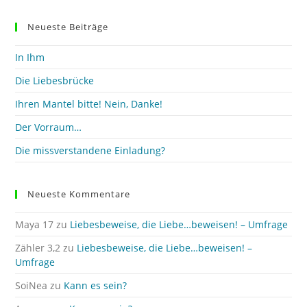
to
clo
Neueste Beiträge
the
sea
In Ihm
pan
Die Liebesbrücke
Ihren Mantel bitte! Nein, Danke!
Der Vorraum…
Die missverstandene Einladung?
Neueste Kommentare
Maya 17
zu
Liebesbeweise, die Liebe…beweisen! – Umfrage
Zähler 3,2
zu
Liebesbeweise, die Liebe…beweisen! –
Umfrage
SoiNea
zu
Kann es sein?