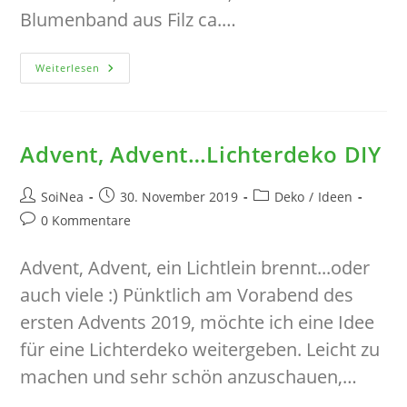
Blumenband aus Filz ca.…
Ein
Weiterlesen
Grünes
Gesteck
Als
Mitbringsel
DIY
Advent, Advent…Lichterdeko DIY
Beitrags-
Beitrag
Beitrags-
SoiNea
30. November 2019
Deko
/
Ideen
Autor:
veröffentlicht:
Kategorie:
Beitrags-
0 Kommentare
Kommentare:
Advent, Advent, ein Lichtlein brennt...oder
auch viele :) Pünktlich am Vorabend des
ersten Advents 2019, möchte ich eine Idee
für eine Lichterdeko weitergeben. Leicht zu
machen und sehr schön anzuschauen,…