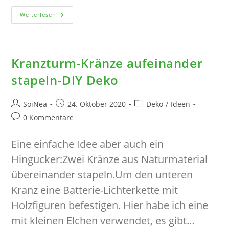
Getrocknete
Weiterlesen
Artischocken
Deko
Kranzturm-Kränze aufeinander
stapeln-DIY Deko
Beitrags-
Beitrag
Beitrags-
SoiNea
24. Oktober 2020
Deko
/
Ideen
Autor:
veröffentlicht:
Kategorie:
Beitrags-
0 Kommentare
Kommentare:
Eine einfache Idee aber auch ein
Hingucker:Zwei Kränze aus Naturmaterial
übereinander stapeln.Um den unteren
Kranz eine Batterie-Lichterkette mit
Holzfiguren befestigen. Hier habe ich eine
mit kleinen Elchen verwendet, es gibt…