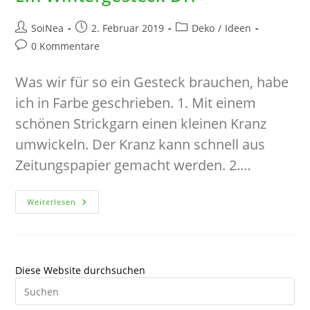
Beitrags-
Beitrag
Beitrags-
SoiNea
2. Februar 2019
Deko
/
Ideen
Autor:
veröffentlicht:
Kategorie:
Beitrags-
0 Kommentare
Kommentare:
Was wir für so ein Gesteck brauchen, habe
ich in Farbe geschrieben. 1. Mit einem
schönen Strickgarn einen kleinen Kranz
umwickeln. Der Kranz kann schnell aus
Zeitungspapier gemacht werden. 2.…
Ein
Weiterlesen
Wintergesteck
DIY
Diese Website durchsuchen
Pre
Es