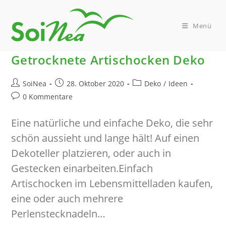
Zum
Inhalt
springen
Menü
Getrocknete Artischocken Deko
Beitrags-
Beitrag
Beitrags-
SoiNea
28. Oktober 2020
Deko
/
Ideen
Autor:
veröffentlicht:
Kategorie:
Beitrags-
0 Kommentare
Kommentare:
Eine natürliche und einfache Deko, die sehr
schön aussieht und lange hält! Auf einen
Dekoteller platzieren, oder auch in
Gestecken einarbeiten.Einfach
Artischocken im Lebensmittelladen kaufen,
eine oder auch mehrere
Perlenstecknadeln…