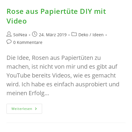
Rose aus Papiertüte DIY mit
Video
Beitrags-
Beitrag
Beitrags-
SoiNea
24. März 2019
Deko
/
Ideen
Autor:
veröffentlicht:
Kategorie:
Beitrags-
0 Kommentare
Kommentare:
Die Idee, Rosen aus Papiertüten zu
machen, ist nicht von mir und es gibt auf
YouTube bereits Videos, wie es gemacht
wird. Ich habe es einfach ausprobiert und
meinen Erfolg…
Rose
Weiterlesen
Aus
Papiertüte
DIY
Mit
Video