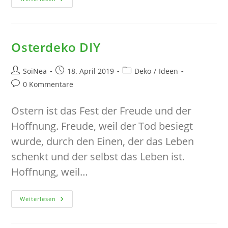
Blumengesteck
Als
(Geburtstags-)Mitbringsel
DIY
Osterdeko DIY
Beitrags-
Beitrag
Beitrags-
SoiNea
18. April 2019
Deko
/
Ideen
Autor:
veröffentlicht:
Kategorie:
Beitrags-
0 Kommentare
Kommentare:
Ostern ist das Fest der Freude und der
Hoffnung. Freude, weil der Tod besiegt
wurde, durch den Einen, der das Leben
schenkt und der selbst das Leben ist.
Hoffnung, weil…
Osterdeko
Weiterlesen
DIY