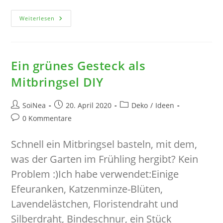
Kranzturm-
Weiterlesen
Kränze
Aufeinander
Stapeln-
DIY
Deko
Ein grünes Gesteck als
Mitbringsel DIY
Beitrags-
Beitrag
Beitrags-
SoiNea
20. April 2020
Deko
/
Ideen
Autor:
veröffentlicht:
Kategorie:
Beitrags-
0 Kommentare
Kommentare:
Schnell ein Mitbringsel basteln, mit dem,
was der Garten im Frühling hergibt? Kein
Problem :)Ich habe verwendet:Einige
Efeuranken, Katzenminze-Blüten,
Lavendelästchen, Floristendraht und
Silberdraht, Bindeschnur, ein Stück