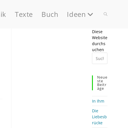
ik
Texte
Buch
Ideen
Website-
Diese
Website
Suche
durchs
uchen
Press
Escape
to
umschalten
close
Neue
the
Ste
Beitr
search
Äge
panel.
In Ihm
Die
Liebesb
rücke