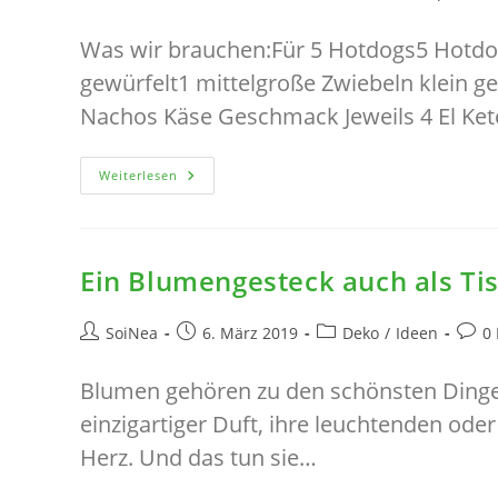
Autor:
veröffentlicht:
Kategorie:
Ko
Was wir brauchen:Für 5 Hotdogs5 Hotd
gewürfelt1 mittelgroße Zwiebeln klein ge
Nachos Käse Geschmack Jeweils 4 El Ke
Hot
Weiterlesen
And
Crispy
Dogs
Ein Blumengesteck auch als Ti
Beitrags-
Beitrag
Beitrags-
Beitr
SoiNea
6. März 2019
Deko
/
Ideen
0
Autor:
veröffentlicht:
Kategorie:
Komm
Blumen gehören zu den schönsten Dingen a
einzigartiger Duft, ihre leuchtenden od
Herz. Und das tun sie…