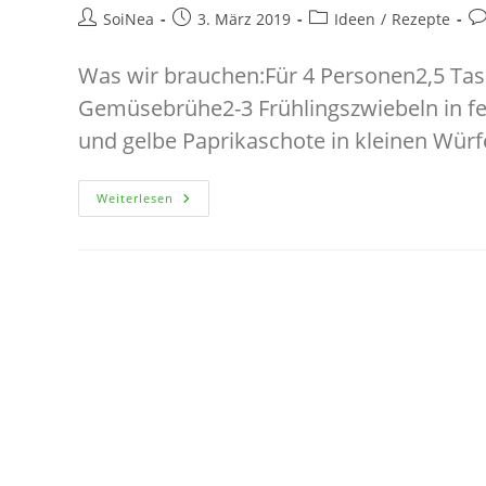
Beitrags-
Beitrag
Beitrags-
Be
SoiNea
3. März 2019
Ideen
/
Rezepte
Autor:
veröffentlicht:
Kategorie:
Ko
Was wir brauchen:Für 4 Personen2,5 Tas
Gemüsebrühe2-3 Frühlingszwiebeln in fei
und gelbe Paprikaschote in kleinen Würf
Reispfanne
Weiterlesen
Mit
Joghurtsauce