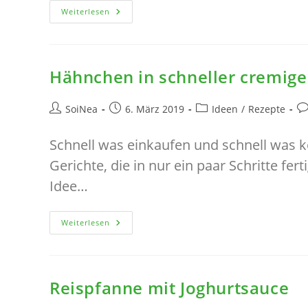
Ein
Weiterlesen
Blumengesteck
Auch
Als
Tischdeko
DIY
Hähnchen in schneller cremig
Beitrags-
Beitrag
Beitrags-
Be
SoiNea
6. März 2019
Ideen
/
Rezepte
Autor:
veröffentlicht:
Kategorie:
Ko
Schnell was einkaufen und schnell was k
Gerichte, die in nur ein paar Schritte fe
Idee…
Hähnchen
Weiterlesen
In
Schneller
Cremiger
Käsesause
Reispfanne mit Joghurtsauce