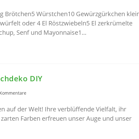
mmentare:
og Brötchen5 Würstchen10 Gewürzgürkchen klei
würfelt oder 4 El Röstzwiebeln5 El zerkrümelte
tchup, Senf und Mayonnaise1…
schdeko DIY
ags-
 Kommentare
entare:
uf der Welt! Ihre verblüffende Vielfalt, ihr
er zarten Farben erfreuen unser Auge und unser