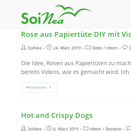
Zum
Inhalt
springen
Rose aus Papiertüte DIY mit Vi
Beitrags-
Beitrag
Beitrags-
Beit
SoiNea
24. März 2019
Deko
/
Ideen
Autor:
veröffentlicht:
Kategorie:
Kom
Die Idee, Rosen aus Papiertüten zu mache
bereits Videos, wie es gemacht wird. Ic
Rose
Weiterlesen
Aus
Papiertüte
DIY
Mit
Video
Hot and Crispy Dogs
Beitrags-
Beitrag
Beitrags-
Be
SoiNea
6. März 2019
Ideen
/
Rezepte