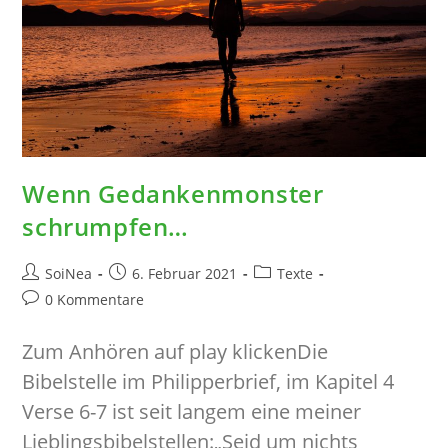
Wenn Gedankenmonster
schrumpfen…
Beitrags-
Beitrag
Beitrags-
SoiNea
6. Februar 2021
Texte
Autor:
veröffentlicht:
Kategorie:
Beitrags-
0 Kommentare
Kommentare:
Zum Anhören auf play klickenDie
Bibelstelle im Philipperbrief, im Kapitel 4
Verse 6-7 ist seit langem eine meiner
Lieblingsbibelstellen:„Seid um nichts