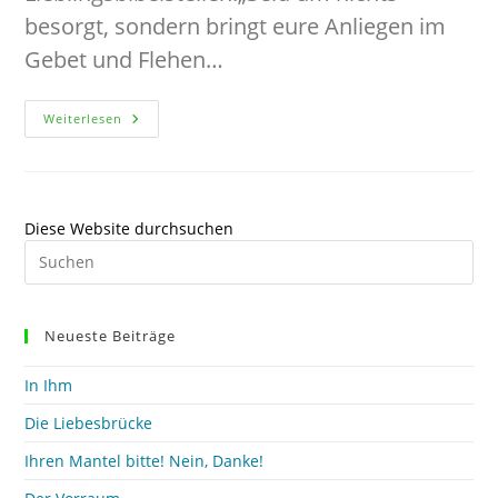
besorgt, sondern bringt eure Anliegen im
Gebet und Flehen…
Wenn
Weiterlesen
Gedankenmonster
Schrumpfen…
Diese Website durchsuchen
Pre
Es
to
clo
Neueste Beiträge
the
sea
In Ihm
pan
Die Liebesbrücke
Ihren Mantel bitte! Nein, Danke!