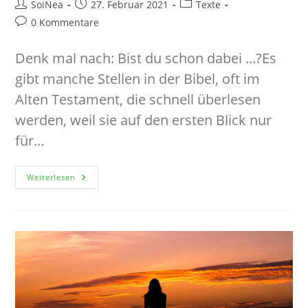
Beitrags-
Beitrag
Beitrags-
SoiNea
27. Februar 2021
Texte
Autor:
veröffentlicht:
Kategorie:
Beitrags-
0 Kommentare
Kommentare:
Denk mal nach: Bist du schon dabei ...?Es
gibt manche Stellen in der Bibel, oft im
Alten Testament, die schnell überlesen
werden, weil sie auf den ersten Blick nur
für…
Arbeiten
Weiterlesen
Am
Tempel
Gottes