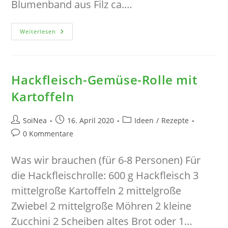
Blumenband aus Filz ca.…
Ein
Weiterlesen
Grünes
Gesteck
Als
Mitbringsel
DIY
Hackfleisch-Gemüse-Rolle mit
Kartoffeln
Beitrags-
Beitrag
Beitrags-
SoiNea
16. April 2020
Ideen
/
Rezepte
Autor:
veröffentlicht:
Kategorie:
Beitrags-
0 Kommentare
Kommentare:
Was wir brauchen (für 6-8 Personen) Für
die Hackfleischrolle:​ 600 g Hackfleisch 3
mittelgroße Kartoffeln 2 mittelgroße
Zwiebel 2 mittelgroße Möhren 2 kleine
Zucchini 2 Scheiben altes Brot oder 1…