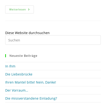
Hackfleisch-
Weiterlesen
Gemüse-
Rolle
Mit
Kartoffeln
Diese Website durchsuchen
Pre
Es
to
clo
Neueste Beiträge
the
sea
In Ihm
pan
Die Liebesbrücke
Ihren Mantel bitte! Nein, Danke!
Der Vorraum…
Die missverstandene Einladung?