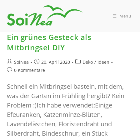
Zum
Inhalt
springen
Menü
Ein grünes Gesteck als
Mitbringsel DIY
Beitrags-
Beitrag
Beitrags-
SoiNea
20. April 2020
Deko
/
Ideen
Autor:
veröffentlicht:
Kategorie:
Beitrags-
0 Kommentare
Kommentare:
Schnell ein Mitbringsel basteln, mit dem,
was der Garten im Frühling hergibt? Kein
Problem :)Ich habe verwendet:Einige
Efeuranken, Katzenminze-Blüten,
Lavendelästchen, Floristendraht und
Silberdraht, Bindeschnur, ein Stück