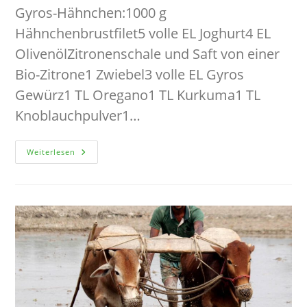
Gyros-Hähnchen:1000 g
Hähnchenbrustfilet5 volle EL Joghurt4 EL
OlivenölZitronenschale und Saft von einer
Bio-Zitrone1 Zwiebel3 volle EL Gyros
Gewürz1 TL Oregano1 TL Kurkuma1 TL
Knoblauchpulver1…
Gyros-
Weiterlesen
Hähnchen
Mit
Tomatenreis
Und
Tsatsiki-
Feta-
Dip