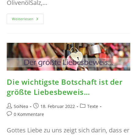
OlivenölSalz,…
Hähnchen
Weiterlesen
Mit
Grünen
Bohnen
Und
Kartoffeln
In
Tomatensauce
Die wichtigste Botschaft ist der
größte Liebesbeweis…
Beitrags-
Beitrag
Beitrags-
SoiNea
18. Februar 2022
Texte
Autor:
veröffentlicht:
Kategorie:
Beitrags-
0 Kommentare
Kommentare:
Gottes Liebe zu uns zeigt sich darin, dass er