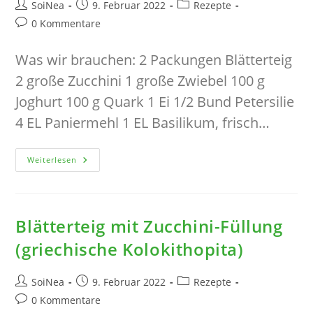
Beitrags-
Beitrag
Beitrags-
SoiNea
9. Februar 2022
Rezepte
Autor:
veröffentlicht:
Kategorie:
Beitrags-
0 Kommentare
Kommentare:
Was wir brauchen: 2 Packungen Blätterteig
2 große Zucchini 1 große Zwiebel 100 g
Joghurt 100 g Quark 1 Ei 1/2 Bund Petersilie
4 EL Paniermehl 1 EL Basilikum, frisch…
Blätterteig
Weiterlesen
Mit
Käse-
Füllung
(einfache
Griechische
Tiropita)
Blätterteig mit Zucchini-Füllung
(griechische Kolokithopita)
Beitrags-
Beitrag
Beitrags-
SoiNea
9. Februar 2022
Rezepte
Autor:
veröffentlicht:
Kategorie:
Beitrags-
0 Kommentare