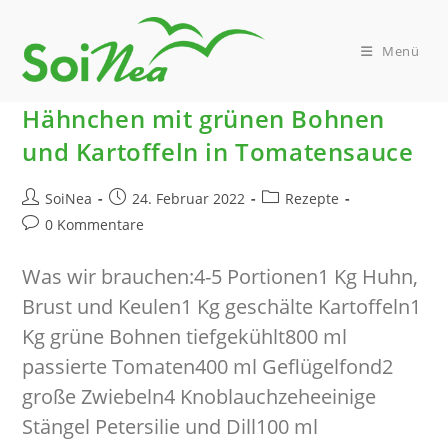
Zum
Inhalt
springen
Menü
Hähnchen mit grünen Bohnen
und Kartoffeln in Tomatensauce
Beitrags-
Beitrag
Beitrags-
SoiNea
24. Februar 2022
Rezepte
Autor:
veröffentlicht:
Kategorie:
Beitrags-
0 Kommentare
Kommentare:
Was wir brauchen:4-5 Portionen1 Kg Huhn,
Brust und Keulen1 Kg geschälte Kartoffeln1
Kg grüne Bohnen tiefgekühlt800 ml
passierte Tomaten400 ml Geflügelfond2
große Zwiebeln4 Knoblauchzeheeinige
Stängel Petersilie und Dill100 ml