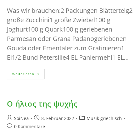
Kommentare:
Was wir brauchen:2 Packungen Blätterteig2
große Zucchini1 große Zwiebel100 g
Joghurt100 g Quark100 g geriebenen
Parmesan oder Grana Padanogeriebenen
Gouda oder Ementaler zum Gratinieren1
Ei1/2 Bund Petersilie4 EL Paniermehl1 EL…
Blätterteig
Weiterlesen
Mit
Zucchini-
Füllung
(griechische
Kolokithopita)
Ο ήλιος της ψυχής
Beitrags-
Beitrag
Beitrags-
SoiNea
8. Februar 2022
Musik griechisch
Autor:
veröffentlicht:
Kategorie:
Beitrags-
0 Kommentare
Kommentare: