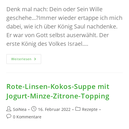
Denk mal nach: Dein oder Sein Wille
geschehe...?Immer wieder ertappe ich mich
dabei, wie ich über König Saul nachdenke.
Er war von Gott selbst auserwählt. Der
erste König des Volkes Israel.…
Die
Weiterlesen
Versuchung
Jesu
Rote-Linsen-Kokos-Suppe mit
Jogurt-Minze-Zitrone-Topping
Beitrags-
Beitrag
Beitrags-
SoiNea
16. Februar 2022
Rezepte
Autor:
veröffentlicht:
Kategorie:
Beitrags-
0 Kommentare
Kommentare: