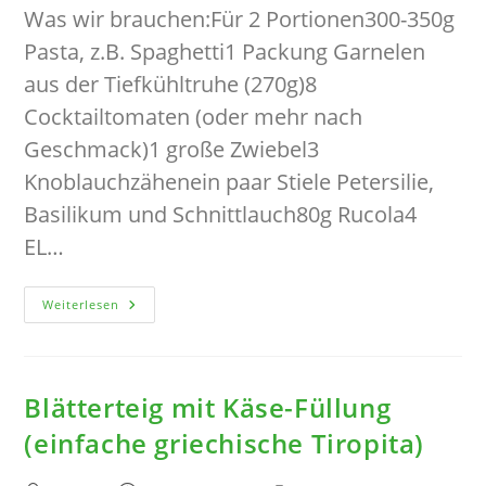
Was wir brauchen:Für 2 Portionen300-350g
Pasta, z.B. Spaghetti1 Packung Garnelen
aus der Tiefkühltruhe (270g)8
Cocktailtomaten (oder mehr nach
Geschmack)1 große Zwiebel3
Knoblauchzähenein paar Stiele Petersilie,
Basilikum und Schnittlauch80g Rucola4
EL…
Pasta
Weiterlesen
Mit
Garnelen,
Tomaten
Und
Rucola
Blätterteig mit Käse-Füllung
(einfache griechische Tiropita)