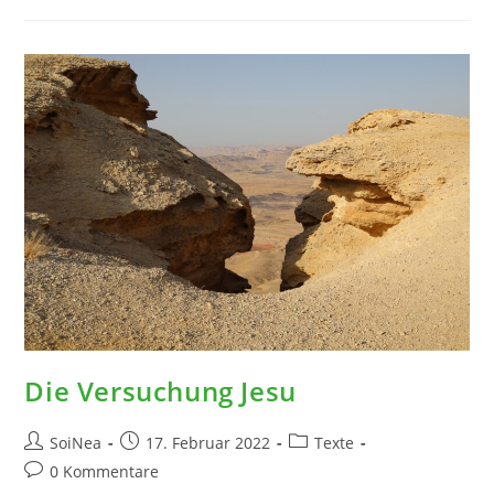
Die Versuchung Jesu
Beitrags-
Beitrag
Beitrags-
SoiNea
17. Februar 2022
Texte
Autor:
veröffentlicht:
Kategorie:
Beitrags-
0 Kommentare
Kommentare: