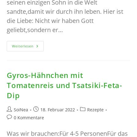
seinen einzigen Sohn in die Welt
sandte,damit wir durch ihn leben. Hier ist
die Liebe: Nicht wir haben Gott
geliebt,sondern er…
Die
Weiterlesen
Wichtigste
Botschaft
Ist
Der
Größte
Liebesbeweis…
Gyros-Hähnchen mit
Tomatenreis und Tsatsiki-Feta-
Dip
Beitrags-
Beitrag
Beitrags-
SoiNea
18. Februar 2022
Rezepte
Autor:
veröffentlicht:
Kategorie:
Beitrags-
0 Kommentare
Kommentare:
Was wir brauchen:Für 4-5 PersonenFür das