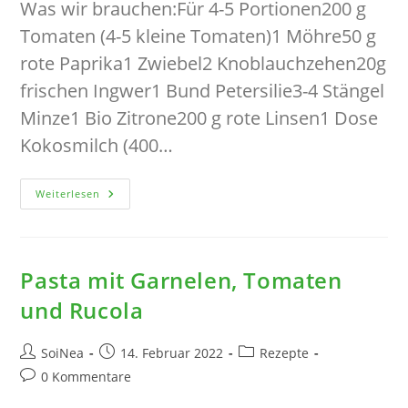
Was wir brauchen:Für 4-5 Portionen200 g
Tomaten (4-5 kleine Tomaten)1 Möhre50 g
rote Paprika1 Zwiebel2 Knoblauchzehen20g
frischen Ingwer1 Bund Petersilie3-4 Stängel
Minze1 Bio Zitrone200 g rote Linsen1 Dose
Kokosmilch (400…
Rote-
Weiterlesen
Linsen-
Kokos-
Suppe
Mit
Jogurt-
Minze-
Pasta mit Garnelen, Tomaten
Zitrone-
Topping
und Rucola
Beitrags-
Beitrag
Beitrags-
SoiNea
14. Februar 2022
Rezepte
Autor:
veröffentlicht:
Kategorie:
Beitrags-
0 Kommentare
Kommentare: