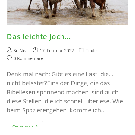
Das leichte Joch…
Beitrags-
Beitrag
Beitrags-
SoiNea
17. Februar 2022
Texte
Autor:
veröffentlicht:
Kategorie:
Beitrags-
0 Kommentare
Kommentare:
Denk mal nach: Gibt es eine Last, die...
nicht belastet?Eins der Dinge, die das
Bibellesen spannend machen, sind auch
diese Stellen, die ich schnell überlese. Wie
beim Spazierengehen, komme ich…
Das
Weiterlesen
Leichte
Joch…