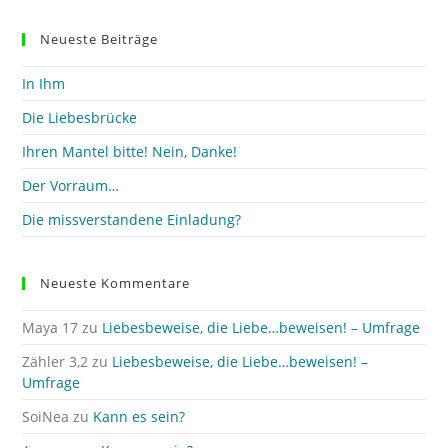
to
clo
Neueste Beiträge
the
sea
In Ihm
pan
Die Liebesbrücke
Ihren Mantel bitte! Nein, Danke!
Der Vorraum…
Die missverstandene Einladung?
Neueste Kommentare
Maya 17
zu
Liebesbeweise, die Liebe…beweisen! – Umfrage
Zähler 3,2
zu
Liebesbeweise, die Liebe…beweisen! –
Umfrage
SoiNea
zu
Kann es sein?