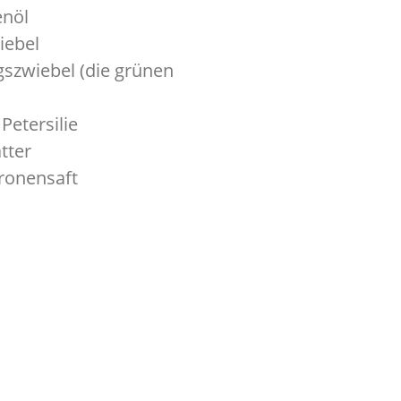
enöl
iebel
gszwiebel (die grünen
Petersilie
tter
tronensaft