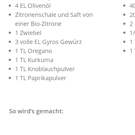
4 EL Olivenöl
4
Zitronenschale und Saft von
2
einer Bio-Zitrone
2
1 Zwiebel
1
3 volle EL Gyros Gewürz
1
1 TL Oregano
1 
1 TL Kurkuma
1 TL Knoblauchpulver
1 TL Paprikapulver
So wird’s gemacht: