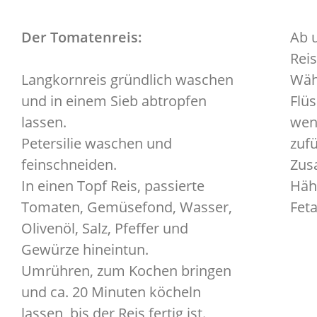
Der Tomatenreis:
Ab 
Rei
Langkornreis gründlich waschen
Wäh
und in einem Sieb abtropfen
Flüs
lassen.
wen
Petersilie waschen und
zuf
feinschneiden.
Zus
In einen Topf Reis, passierte
Häh
Tomaten, Gemüsefond, Wasser,
Feta
Olivenöl, Salz, Pfeffer und
Gewürze hineintun.
Umrühren, zum Kochen bringen
und ca. 20 Minuten köcheln
lassen, bis der Reis fertig ist.