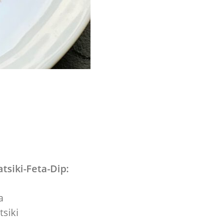
tsiki-Feta-Dip:
a
tsiki