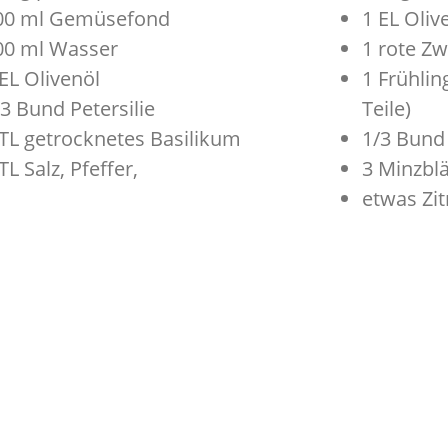
00 ml Gemüsefond
1 EL Oliv
00 ml Wasser
1 rote Zw
 EL Olivenöl
1 Frühlin
/3 Bund Petersilie
Teile)
 TL getrocknetes Basilikum
1/3 Bund 
TL Salz, Pfeffer,
3 Minzblä
etwas Zi