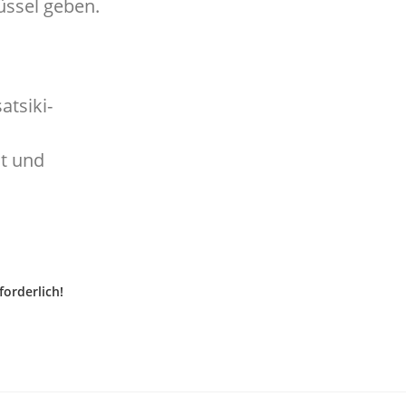
üssel geben.
tsiki-
at und
orderlich!