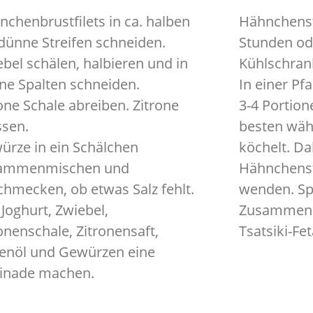
chenbrustfilets in ca. halben
Hähnchenst
dünne Streifen schneiden.
Stunden od
bel schälen, halbieren und in
Kühlschran
ne Spalten schneiden.
In einer Pf
one Schale abreiben. Zitrone
3-4 Portio
ssen.
besten wäh
ürze in ein Schälchen
köchelt. Da
ammenmischen und
Hähnchenst
chmecken, ob etwas Salz fehlt.
wenden. Sp
Joghurt, Zwiebel,
Zusammen 
onenschale, Zitronensaft,
Tsatsiki-Fe
venöl und Gewürzen eine
inade machen.