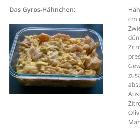
Das Gyros-Hähnchen:
Hähn
cm 
Zwie
dün
Zitr
pre
Gew
zus
abs
Aus 
Zitr
Oli
Mar