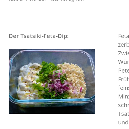
Der Tsatsiki-Feta-Dip:
Feta
zerb
Zwie
Wür
Pete
Frü
fei
Minz
sch
Tsat
und 