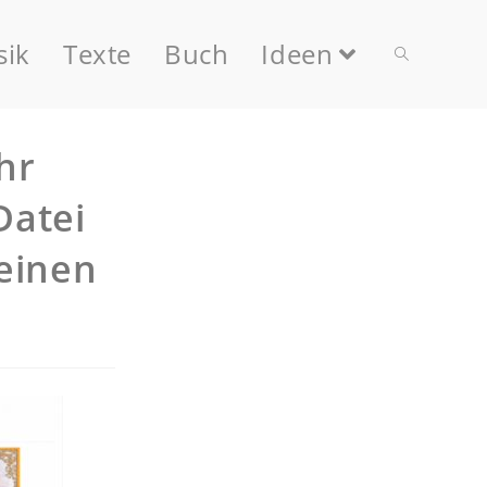
ik
Texte
Buch
Ideen
hr
Datei
einen