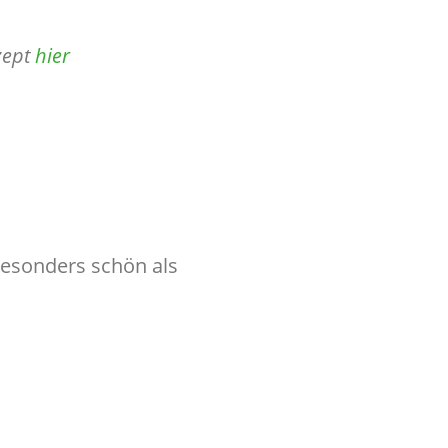
zept
hier
besonders schön als