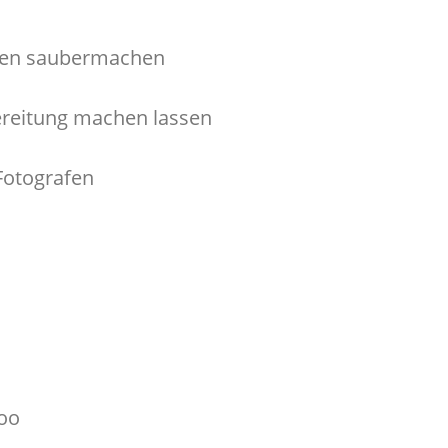
nnen saubermachen
ereitung machen lassen
Fotografen
zoo