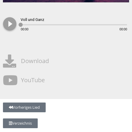
play_circle_filled
Voll und Ganz
00:00
00:00
Download
YouTube
Vorheriges Lied
Verzeichnis