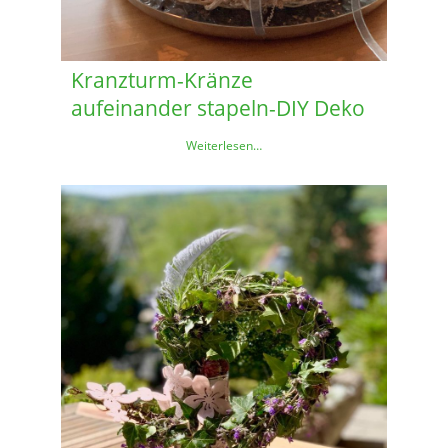
Kranzturm-Kränze
aufeinander stapeln-DIY Deko
Weiterlesen…