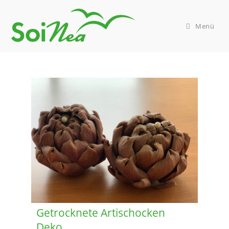
Menü
Getrocknete Artischocken
Deko