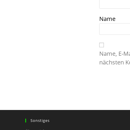
Name
Name, E-Ma
nächsten K
Sonstiges