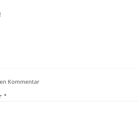
!
inen Kommentar
r
*