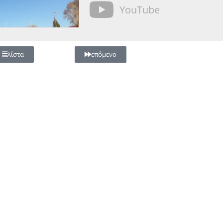
YouTube
λίστα
επόμενο